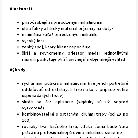
Vlastnosti:
prispôsobujú sa prirodzeným mihalniciam
ultra ľahký a hladký materiál príjemný na dotyk
minimálna záťaž prirodzených mihalníc
vysoký lesk
tenký spoj, ktorý klient nepociťuje
širší a rovnomerný priestor medzi jednotlivými
riasami poskytuje plnší, svižnejší a objemnejší vzhľad
Výhody:
rýchla manipulácia s mihalnicami (nie je ich potrebné
oddeľovať od ostatných trsov ako v prípade voľne
usporiadaných trsov)
skráti sa čas aplikácie (vejáriky sú už vopred
vytvorené)
kombinovateľné s ostatnými druhmi trsov (od 2D po
10D)
rovnaký tvar každého trsu, vďaka čomu bude Vaša
práca na profesionálnej úrovni a mihalnice súmerne