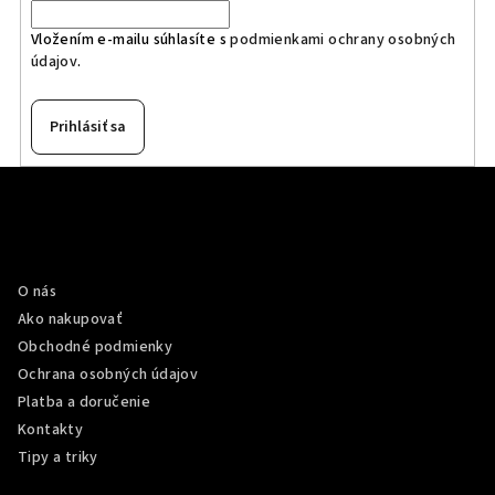
Vložením e-mailu súhlasíte s
podmienkami ochrany osobných
údajov
.
Prihlásiť sa
Z
á
p
Informácie pre vás
ä
O nás
t
Ako nakupovať
i
Obchodné podmienky
e
Ochrana osobných údajov
Platba a doručenie
Kontakty
Tipy a triky