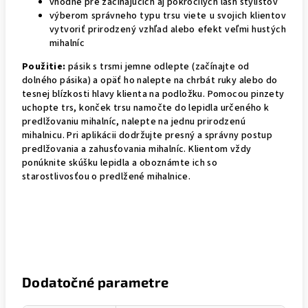
vhodné pre začínajúcich aj pokročilých lash stylistov
výberom správneho typu trsu viete u svojich klientov
vytvoriť prirodzený vzhľad alebo efekt veľmi hustých
mihalníc
Použitie:
pásik s trsmi jemne odlepte (začínajte od
dolného pásika) a opäť ho nalepte na chrbát ruky alebo do
tesnej blízkosti hlavy klienta na podložku. Pomocou pinzety
uchopte trs, konček trsu namočte do lepidla určeného k
predlžovaniu mihalníc, nalepte na jednu prirodzenú
mihalnicu. Pri aplikácii dodržujte presný a správny postup
predlžovania a zahusťovania mihalníc. Klientom vždy
ponúknite skúšku lepidla a oboznámte ich so
starostlivosťou o predlžené mihalnice.
Dodatočné parametre