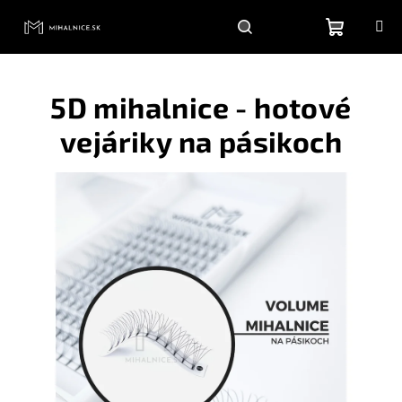
Prejsť
na
obsah
Nákupn
Hľadať
Prihlásenie
5D mihalnice - hotové
košík
vejáriky na pásikoch