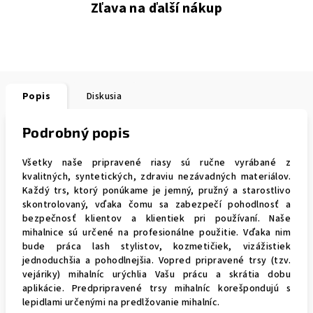
Zľava na ďalší nákup
Popis
Diskusia
Podrobný popis
Všetky naše pripravené riasy sú ručne vyrábané z
kvalitných, syntetických, zdraviu nezávadných materiálov.
Každý trs, ktorý ponúkame je jemný, pružný a starostlivo
skontrolovaný, vďaka čomu sa zabezpečí pohodlnosť a
bezpečnosť klientov a klientiek pri používaní. Naše
mihalnice sú určené na profesionálne použitie. Vďaka nim
bude práca lash stylistov, kozmetičiek, vizážistiek
jednoduchšia a pohodlnejšia. Vopred pripravené trsy (tzv.
vejáriky) mihalníc urýchlia Vašu prácu a skrátia dobu
aplikácie. Predpripravené trsy mihalníc korešpondujú s
lepidlami určenými na predlžovanie mihalníc.