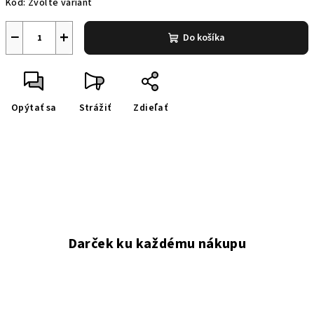
Kód:
Zvoľte variant
cena:
−
+
Do košíka
Opýtať sa
Strážiť
Zdieľať
Darček ku každému nákupu