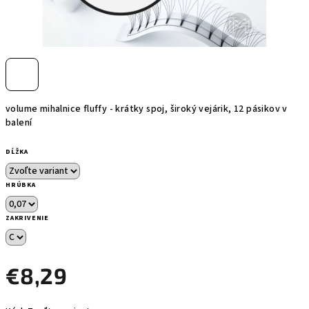
volume mihalnice fluffy - krátky spoj, široký vejárik, 12 pásikov v
balení
DĹŽKA
HRÚBKA
ZAKRIVENIE
€8,29
Jednotková