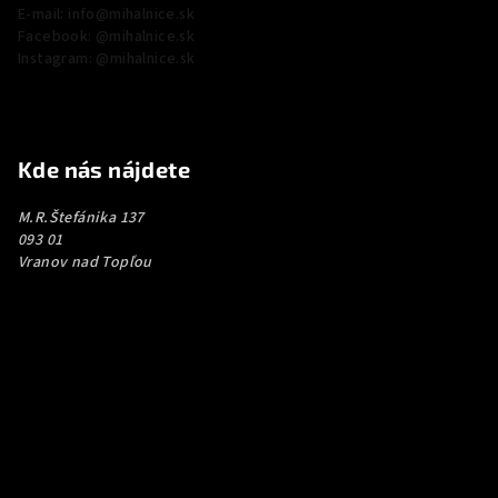
E-mail: info@mihalnice.sk
Facebook: @mihalnice.sk
Instagram: @mihalnice.sk
Kde nás nájdete
M.R.Štefánika 137
093 01
Vranov nad Topľou