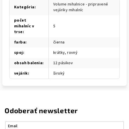
Volume mihalnice - pripravené
Kategória
:
vejáriky mihalníc
počet
mihalníc v
5
trse
:
farba
:
čierna
spoj
:
krátky, rovný
obsah balenia
:
12 pásikov
vejárik
:
široký
Odoberať newsletter
Email