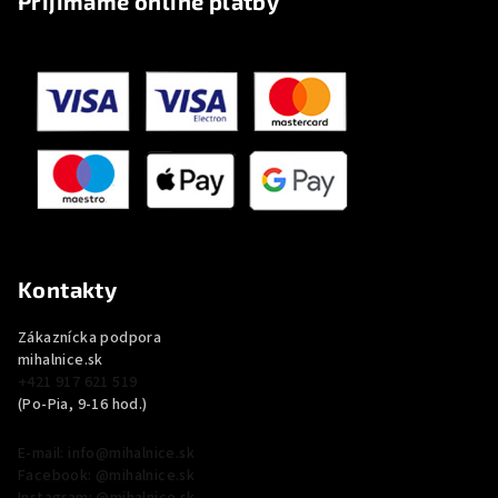
Prijímame online platby
Kontakty
Zákaznícka podpora
mihalnice.sk
+421 917 621 519
(Po-Pia, 9-16 hod.)
E-mail: info@mihalnice.sk
Facebook: @mihalnice.sk
Instagram: @mihalnice.sk