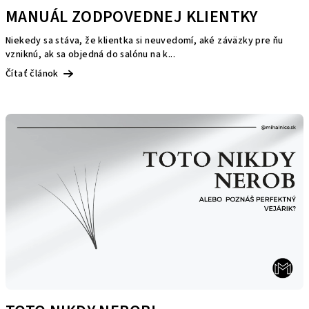
MANUÁL ZODPOVEDNEJ KLIENTKY
v
Niekedy sa stáva, že klientka si neuvedomí, aké záväzky pre ňu
vzniknú, ak sa objedná do salónu na k...
Čítať článok