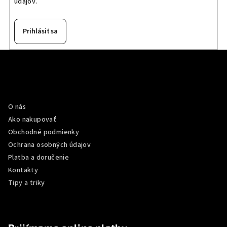
údajov
.
v
k
y
Prihlásiť sa
v
ý
Z
p
á
i
p
Informácie pre vás
s
u
ä
O nás
t
Ako nakupovať
i
Obchodné podmienky
e
Ochrana osobných údajov
Platba a doručenie
Kontakty
Tipy a triky