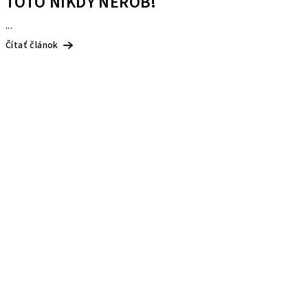
TOTO NIKDY NEROB!
...
Čítať článok