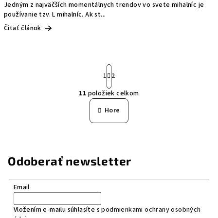
Jedným z najväčších momentálnych trendov vo svete mihalníc je
používanie tzv. L mihalníc. Ak st...
Čítať článok
S
1
2
t
r
11
položiek celkom
á
O
n
v
Hore
k
l
o
á
v
a
d
n
a
Odoberať newsletter
i
c
e
i
e
Email
p
r
Vložením e-mailu súhlasíte s
podmienkami ochrany osobných