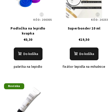
i
u
s
k
p
t
KÓD:
200305
KÓD:
20233
r
o
Podložka na lepidlo
Superbonder 10 ml
o
v
kvapka
d
€0,30
€19,50
u
k
Do košíka
Do košíka
t
o
paletka na lepidlo
fixátor lepidla na mihalnice
v
Novinka