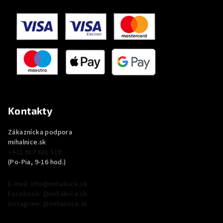
Kontakty
Zákaznícka podpora
mihalnice.sk
+421 917 621 519
(Po-Pia, 9-16 hod.)
E-mail: info@mihalnice.sk
Facebook: @mihalnice.sk
Instagram: @mihalnice.sk