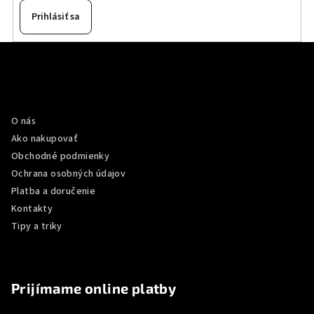
Prihlásiť sa
Z
á
p
Informácie pre vás
ä
O nás
t
Ako nakupovať
i
Obchodné podmienky
e
Ochrana osobných údajov
Platba a doručenie
Kontakty
Tipy a triky
Prijímame online platby