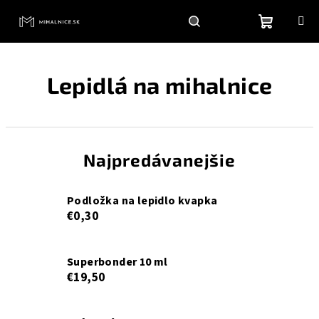
Prejsť
na
obsah
Nákupn
Hľadať
Prihlásenie
Lepidlá na mihalnice
košík
Najpredávanejšie
Podložka na lepidlo kvapka
€0,30
Superbonder 10 ml
€19,50