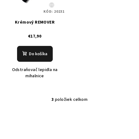
KÓD:
20231
Krémový REMOVER
€17,90
Do košíka
Odstraňovač lepidla na
mihalnice
3
položiek celkom
O
v
l
á
d
a