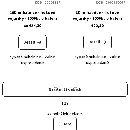
KÓD:
20007187
KÓD:
2000660057
10D mihalnice - hotové
8D mihalnice - hotové
vejáriky - 1000ks v balení
vejáriky - 1000ks v balení
€24,30
€22,30
od
Detail
Detail
sypané mihalnice - voľne
sypané mihalnice - voľne
usporiadané
usporiadané
Načítať 12 ďalších
S
1
3
t
O
r
32
položiek celkom
á
v
n
l
Hore
k
á