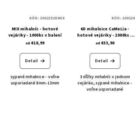
KÓD:
2002232DMIX
KÓD:
200124
MIX mihalníc - hotové
6D mihalnice CaMeLia -
vejáriky - 1000ks v balení
hotové vejáriky - 1000ks v
balení
€18,99
€33,90
od
od
Detail
Detail
sypané mihalnice - voľne
3 dĺžky mihalníc v jednom
usporiadané 8mm-13mm
vejáriku, sypané mihalnice -
voľne usporiadané