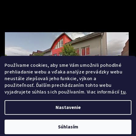
Používame cookies, aby sme Vám umožnili pohodlné
prehliadanie webu a vďaka analýze prevádzky webu
neustále zlepšovali jeho funkcie, výkon a
použiteľnosť. Ďalším prechádzaním tohto webu
vyjadrujete súhlas s ich používaním. Viac informácií
tu
.
Nastavenie
Copyright 2026
Mihalnice.sk
. Všetky práva vyhradené.
Upraviť
nastavenie cookies
Súhlasím
Vytvoril Shoptet