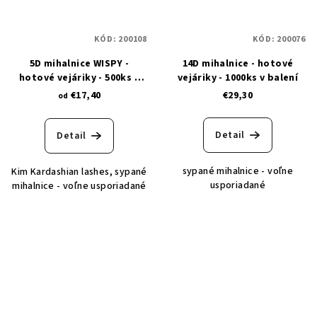
KÓD:
200108
KÓD:
200076
5D mihalnice WISPY -
14D mihalnice - hotové
hotové vejáriky - 500ks v
vejáriky - 1000ks v balení
balení
€17,40
€29,30
od
Detail
Detail
sypané mihalnice - voľne
Kim Kardashian lashes, sypané
usporiadané
mihalnice - voľne usporiadané