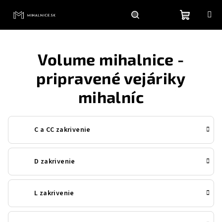
Prejsť
na
obsah
Nákupn
Hľadať
Prihlásenie
Volume mihalnice -
košík
pripravené vejáriky
mihalníc
C a CC zakrivenie
D zakrivenie
L zakrivenie