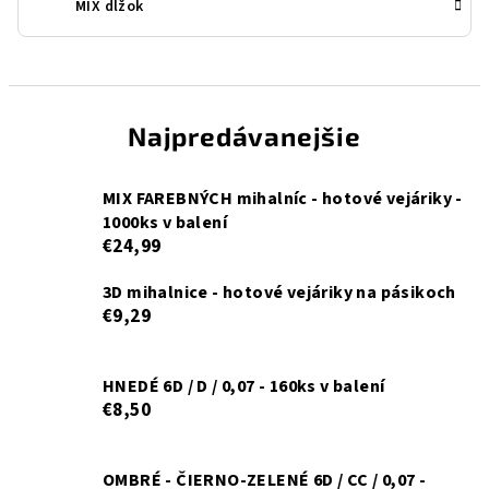
MIX dĺžok
Najpredávanejšie
MIX FAREBNÝCH mihalníc - hotové vejáriky -
1000ks v balení
€24,99
3D mihalnice - hotové vejáriky na pásikoch
€9,29
HNEDÉ 6D / D / 0,07 - 160ks v balení
€8,50
OMBRÉ - ČIERNO-ZELENÉ 6D / CC / 0,07 -