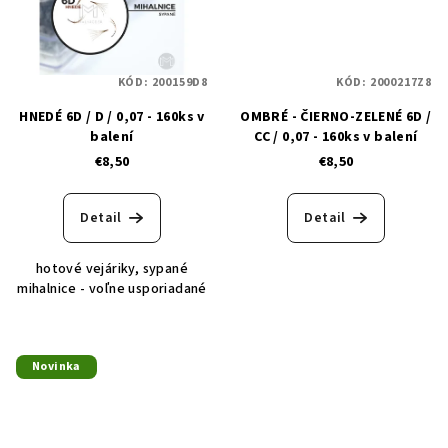
KÓD:
200159D8
KÓD:
2000217Z8
HNEDÉ 6D / D / 0,07 - 160ks v
OMBRÉ - ČIERNO-ZELENÉ 6D /
balení
CC / 0,07 - 160ks v balení
€8,50
€8,50
Detail
Detail
hotové vejáriky, sypané
mihalnice - voľne usporiadané
Novinka