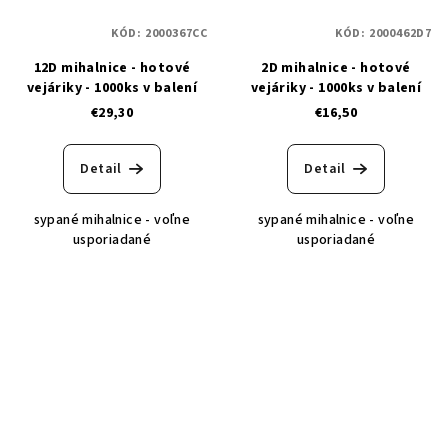
KÓD:
2000367CC
KÓD:
2000462D7
12D mihalnice - hotové
2D mihalnice - hotové
vejáriky - 1000ks v balení
vejáriky - 1000ks v balení
€29,30
€16,50
Detail
Detail
sypané mihalnice - voľne
sypané mihalnice - voľne
usporiadané
usporiadané