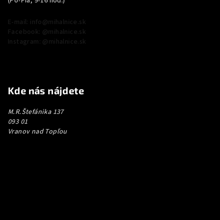
(Po-Pia, 9-16 hod.)
E-mail: info@mihalnice.sk
Facebook: @mihalnice.sk
Instagram: @mihalnice.sk
Kde nás nájdete
M.R.Štefánika 137
093 01
Vranov nad Topľou