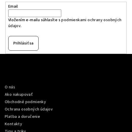
Email
Vložením e-mailu súhlasíte s
podmienkami ochrany osobných
údajov
.
Prihlásiť sa
Z
á
p
Informácie pre vás
ä
O nás
t
Ako nakupovať
i
Obchodné podmienky
e
Ochrana osobných údajov
Platba a doručenie
Kontakty
Tipy a triky