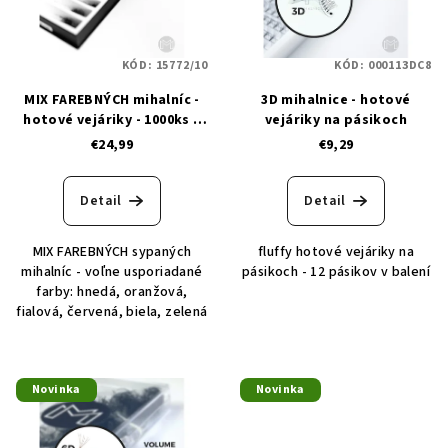
s
k
p
t
KÓD:
15772/10
KÓD:
000113DC8
r
o
MIX FAREBNÝCH mihalníc -
3D mihalnice - hotové
o
v
hotové vejáriky - 1000ks v
vejáriky na pásikoch
d
balení
€24,99
€9,29
u
k
Detail
Detail
t
o
MIX FAREBNÝCH sypaných
fluffy hotové vejáriky na
v
mihalníc - voľne usporiadané
pásikoch - 12 pásikov v balení
farby: hnedá, oranžová,
fialová, červená, biela, zelená
Novinka
Novinka