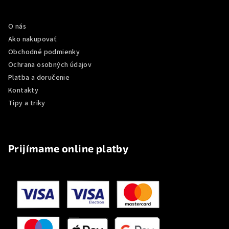
p
Informácie pre vás
ä
O nás
t
Ako nakupovať
i
Obchodné podmienky
e
Ochrana osobných údajov
Platba a doručenie
Kontakty
Tipy a triky
Prijímame online platby