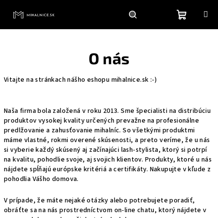
Prejsť
na
obsah
Nákupn
Hľadať
Prihlásenie
O nás
košík
Vitajte na stránkach nášho eshopu mihalnice.sk :-)
Naša firma bola založená v roku 2013. Sme špecialisti na distribúciu
produktov vysokej kvality určených prevažne na profesionálne
predlžovanie a zahusťovanie mihalníc. So všetkými produktmi
máme vlastné, rokmi overené skúsenosti, a preto veríme, že u nás
si vyberie každý skúsený aj začínajúci lash-stylista, ktorý si potrpí
na kvalitu, pohodlie svoje, aj svojich klientov. Produkty, ktoré u nás
nájdete spĺňajú európske kritériá a certifikáty. Nakupujte v kľude z
pohodlia Vášho domova.
V prípade, že máte nejaké otázky alebo potrebujete poradiť,
obráťte sa na nás prostredníctvom on-line chatu, ktorý nájdete v