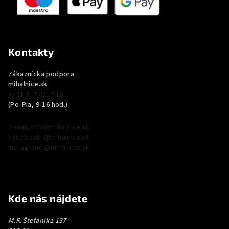
Kontakty
Zákaznícka podpora
mihalnice.sk
+421 917 621 519
(Po-Pia, 9-16 hod.)
E-mail: info@mihalnice.sk
Facebook: @mihalnice.sk
Instagram: @mihalnice.sk
Kde nás nájdete
M.R.Štefánika 137