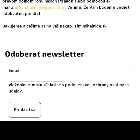
pravom dolnom rohu našich stránok alebo pomocou e-
mailu:
infomihalnice@gmail.com
. Veríme, že Vám budeme vedieť
adekvátne pomôcť.
Ďakujeme a tešíme sa na Váš nákup. Tím mihalnice.sk
Odoberať newsletter
Email
Vložením e-mailu súhlasíte s
podmienkami ochrany osobných
údajov
.
Prihlásiť sa
Z
á