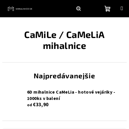
Prejsť
na
obsah
Nákupn
Hľadať
Prihlásenie
CaMiLe / CaMeLiA
košík
mihalnice
Najpredávanejšie
6D mihalnice CaMeLia - hotové vejáriky -
1000ks v balení
€33,90
od