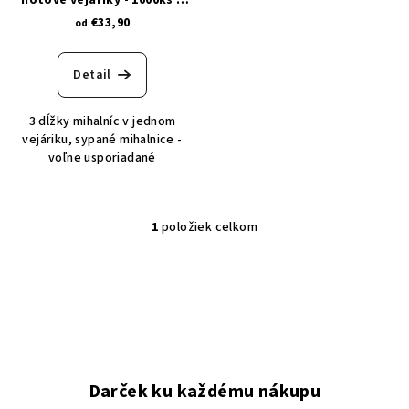
hotové vejáriky - 1000ks v
d
balení
€33,90
od
u
k
Detail
t
o
3 dĺžky mihalníc v jednom
v
vejáriku, sypané mihalnice -
voľne usporiadané
1
položiek celkom
O
v
l
á
d
a
c
i
Darček ku každému nákupu
e