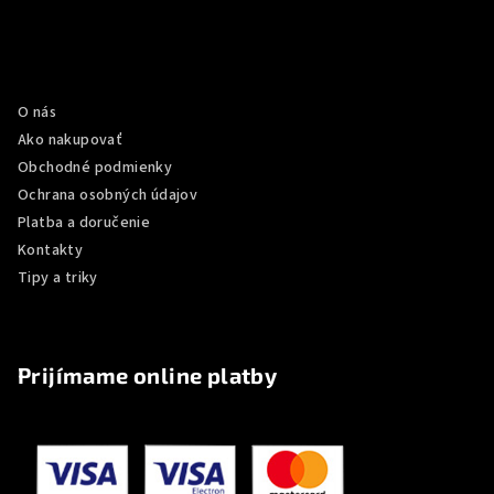
Z
á
p
Informácie pre vás
ä
O nás
t
Ako nakupovať
i
Obchodné podmienky
e
Ochrana osobných údajov
Platba a doručenie
Kontakty
Tipy a triky
Prijímame online platby