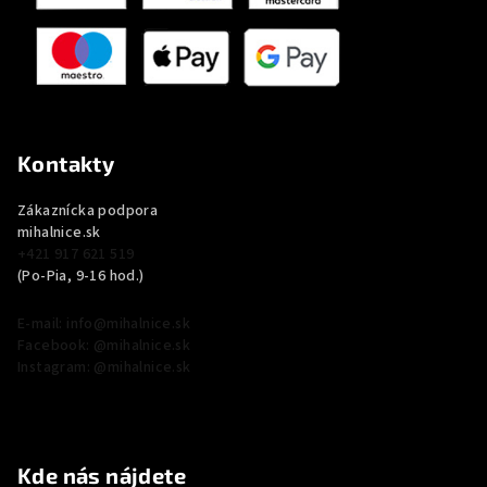
Kontakty
Zákaznícka podpora
mihalnice.sk
+421 917 621 519
(Po-Pia, 9-16 hod.)
E-mail: info@mihalnice.sk
Facebook: @mihalnice.sk
Instagram: @mihalnice.sk
Kde nás nájdete