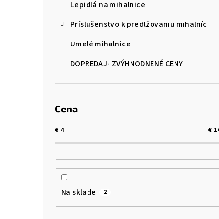
Lepidlá na mihalnice
Príslušenstvo k predlžovaniu mihalníc
Umelé mihalnice
DOPREDAJ- ZVÝHNODNENÉ CENY
Cena
€
4
€
1
Na sklade
2