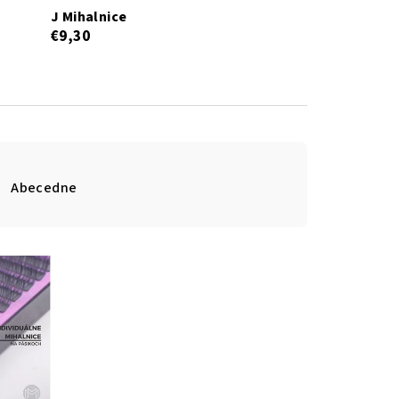
J Mihalnice
€9,30
Abecedne