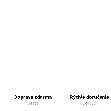
Doprava zdarma
Rýchle doručenie
od 70€
do 48 hodín