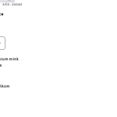
KÓD:
200263
ce
mium mink
e
elkom