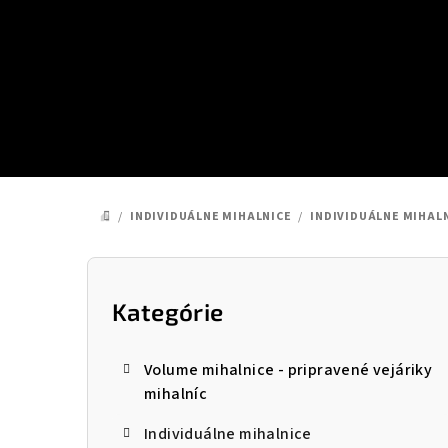
Prejsť
na
obsah
/
INDIVIDUÁLNE MIHALNICE
/
INDIVIDUÁLNE MIHALN
DOMOV
B
o
Kategórie
Preskočiť
kategórie
č
Volume mihalnice - pripravené vejáriky
n
mihalníc
ý
Individuálne mihalnice