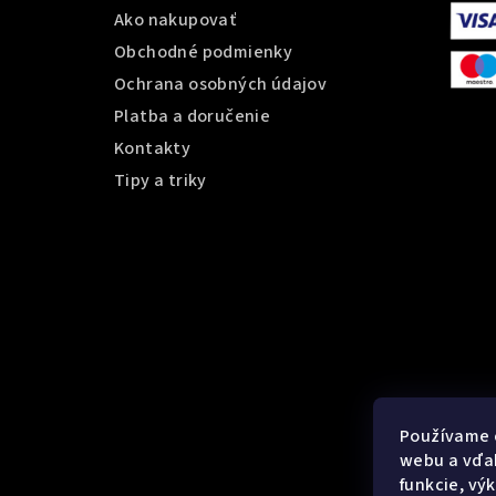
t
Ako nakupovať
Obchodné podmienky
i
Ochrana osobných údajov
e
Platba a doručenie
Kontakty
Tipy a triky
Používame 
webu a vďak
funkcie, vý