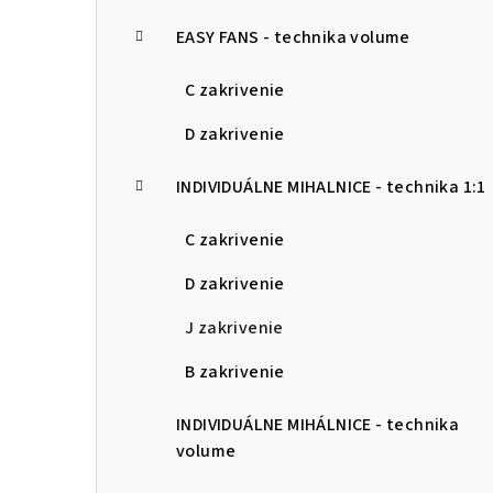
p
EASY FANS - technika volume
a
C zakrivenie
n
D zakrivenie
e
l
INDIVIDUÁLNE MIHALNICE - technika 1:1
C zakrivenie
D zakrivenie
J zakrivenie
B zakrivenie
INDIVIDUÁLNE MIHÁLNICE - technika
volume