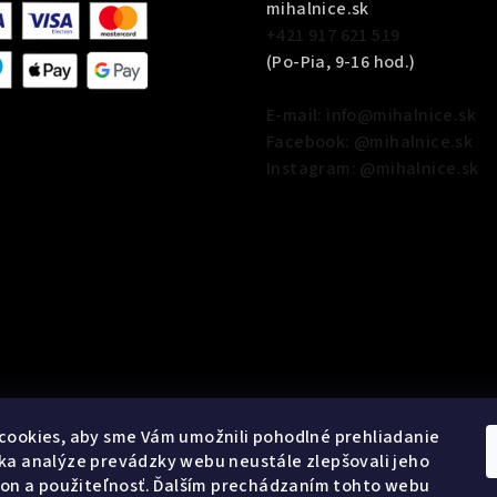
mihalnice.sk
+421 917 621 519
(Po-Pia, 9-16 hod.)
E-mail: info@mihalnice.sk
Facebook: @mihalnice.sk
Instagram: @mihalnice.sk
cookies, aby sme Vám umožnili pohodlné prehliadanie
a analýze prevádzky webu neustále zlepšovali jeho
kon a použiteľnosť. Ďalším prechádzaním tohto webu