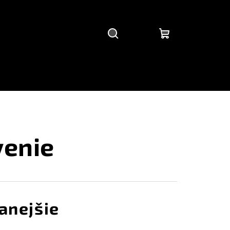
Hľadať
Prihlásenie
Nákupný
košík
venie
anejšie