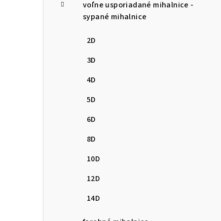
voľne usporiadané mihalnice -
sypané mihalnice
2D
3D
4D
5D
6D
8D
10D
12D
14D