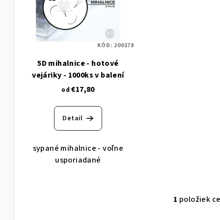
i
i
e
s
p
KÓD:
200178
p
r
5D mihalnice - hotové
r
o
vejáriky - 1000ks v balení
o
€17,80
d
od
d
u
Detail
u
k
k
t
sypané mihalnice - voľne
t
usporiadané
o
o
v
v
1
položiek c
O
v