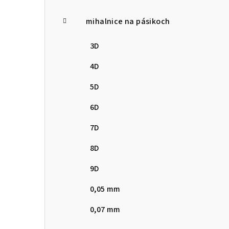
p
mihalnice na pásikoch
a
n
3D
e
4D
l
5D
6D
7D
8D
9D
0,05 mm
0,07 mm