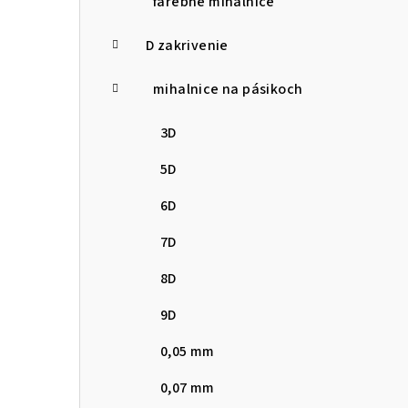
farebné mihalnice
D zakrivenie
mihalnice na pásikoch
3D
5D
6D
7D
8D
9D
0,05 mm
0,07 mm