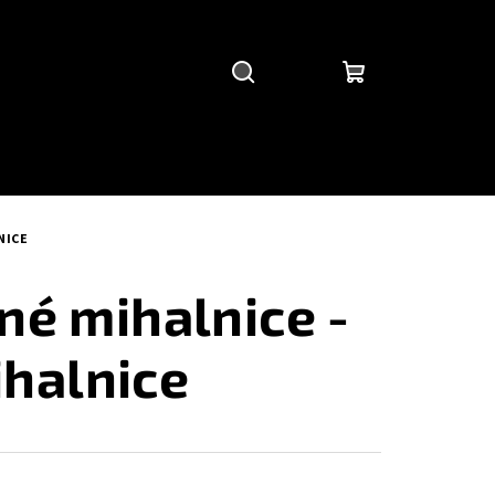
Hľadať
Prihlásenie
Nákupný
košík
NICE
né mihalnice -
halnice