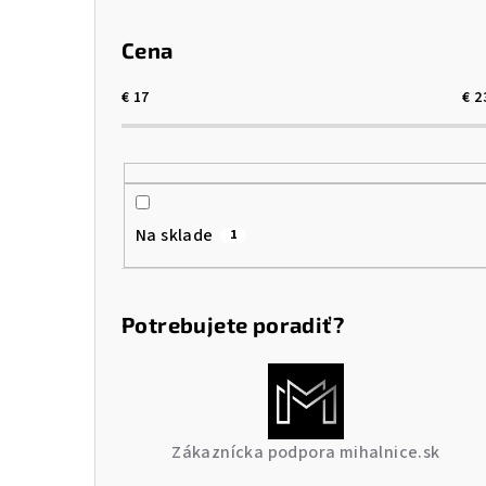
Cena
€
17
€
2
Na sklade
1
Potrebujete poradiť?
Zákaznícka podpora mihalnice.sk