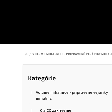
Prejsť
na
obsah
/
VOLUME MIHALNICE - PRIPRAVENÉ VEJÁRIKY MIHAL
DOMOV
B
o
Kategórie
Preskočiť
kategórie
č
Volume mihalnice - pripravené vejáriky
n
mihalníc
ý
C a CC zakrivenie