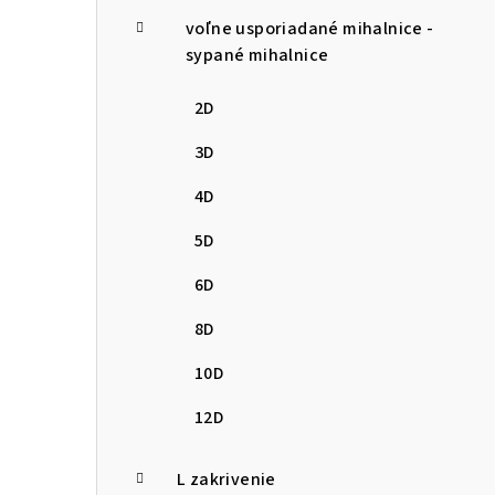
voľne usporiadané mihalnice -
sypané mihalnice
2D
3D
4D
5D
6D
8D
10D
12D
L zakrivenie