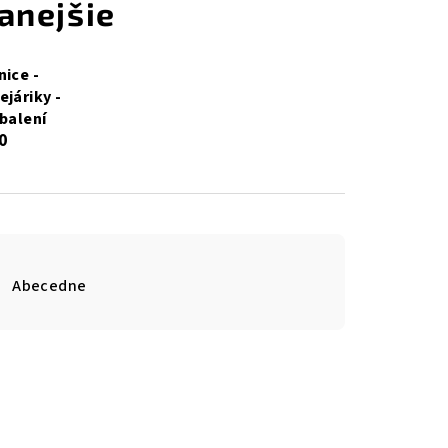
anejšie
nice -
ejáriky -
 balení
0
Abecedne