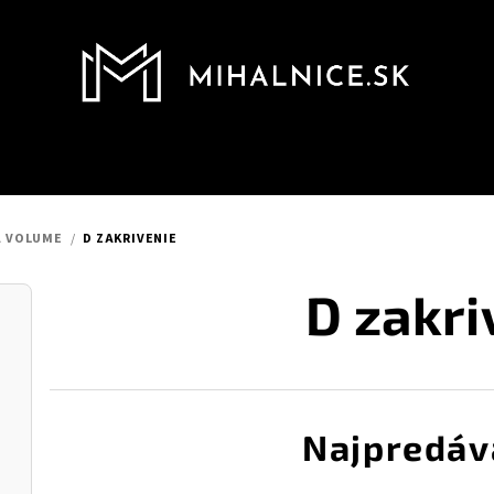
A VOLUME
/
D ZAKRIVENIE
D zakri
Najpredáv