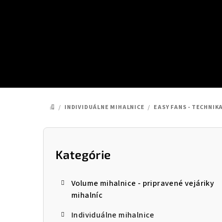
Prejsť
na
obsah
/
INDIVIDUÁLNE MIHALNICE
/
EASY FANS - TECHNIK
DOMOV
B
o
Kategórie
Preskočiť
kategórie
č
Volume mihalnice - pripravené vejáriky
n
mihalníc
ý
Individuálne mihalnice