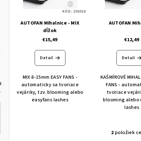
s
p
KÓD:
200316
p
r
AUTOFAN Mihalnice - MIX
AUTOFAN Mih
r
o
dĺžok
o
€15,49
€12,49
d
d
u
Detail
Detail
u
k
k
t
MIX 8-15mm EASY FANS -
KAŠMÍROVÉ MIHAL
6
automaticky sa tvoriace
FANS - automat
t
o
vejáriky, tzv. blooming alebo
tvoriace vejári
o
easyfans lashes
blooming alebo 
v
lashes
v
2
položiek c
O