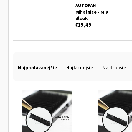
AUTOFAN
Mihalnice - MIX
dĺžok
€15,49
R
Najpredávanejšie
Najlacnejšie
Najdrahšie
a
d
V
e
ý
n
p
i
i
e