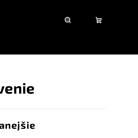
Hľadať
Prihlásenie
Nákupný
košík
venie
anejšie