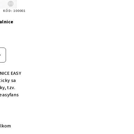
KÓD:
100001
alnice
NICE EASY
icky sa
ky, tzv.
easyfans
elkom