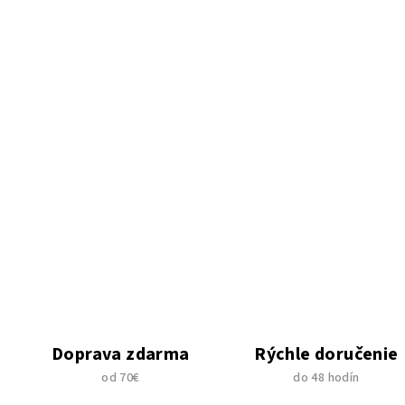
Doprava zdarma
Rýchle doručenie
od 70€
do 48 hodín