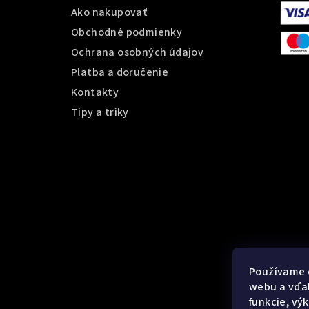
t
Ako nakupovať
Obchodné podmienky
i
Ochrana osobných údajov
e
Platba a doručenie
Kontakty
Tipy a triky
Používame 
webu a vďak
funkcie, vý