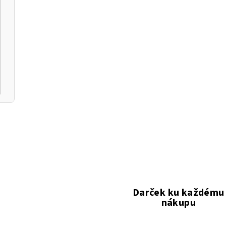
i
s
u
Darček ku každému
nákupu