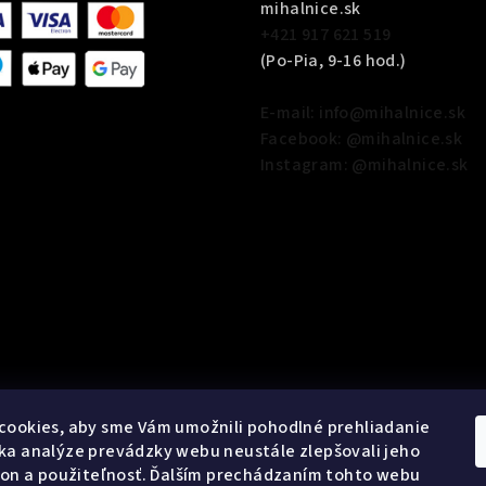
mihalnice.sk
+421 917 621 519
(Po-Pia, 9-16 hod.)
E-mail: info@mihalnice.sk
Facebook: @mihalnice.sk
Instagram: @mihalnice.sk
cookies, aby sme Vám umožnili pohodlné prehliadanie
a analýze prevádzky webu neustále zlepšovali jeho
kon a použiteľnosť. Ďalším prechádzaním tohto webu