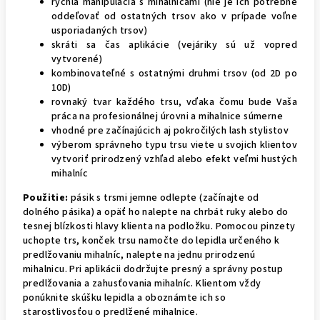
rýchla manipulácia s mihalnicami (nie je ich potrebné
oddeľovať od ostatných trsov ako v prípade voľne
usporiadaných trsov)
skráti sa čas aplikácie (vejáriky sú už vopred
vytvorené)
kombinovateľné s ostatnými druhmi trsov (od 2D po
10D)
rovnaký tvar každého trsu, vďaka čomu bude Vaša
práca na profesionálnej úrovni a mihalnice súmerne
vhodné pre začínajúcich aj pokročilých lash stylistov
výberom správneho typu trsu viete u svojich klientov
vytvoriť prirodzený vzhľad alebo efekt veľmi hustých
mihalníc
Použitie:
pásik s trsmi jemne odlepte (začínajte od
dolného pásika) a opäť ho nalepte na chrbát ruky alebo do
tesnej blízkosti hlavy klienta na podložku. Pomocou pinzety
uchopte trs, konček trsu namočte do lepidla určeného k
predlžovaniu mihalníc, nalepte na jednu prirodzenú
mihalnicu. Pri aplikácii dodržujte presný a správny postup
predlžovania a zahusťovania mihalníc. Klientom vždy
ponúknite skúšku lepidla a oboznámte ich so
starostlivosťou o predlžené mihalnice.