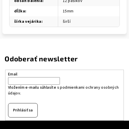
obsah balenia
:
12 pásikov
dĺžka
:
15mm
šírka vejárika
:
širší
Odoberať newsletter
Email
Vložením e-mailu súhlasíte s
podmienkami ochrany osobných
údajov
.
Prihlásiť sa
Z