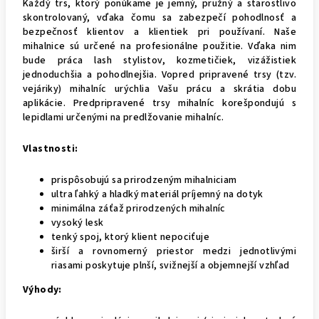
Každý trs, ktorý ponúkame je jemný, pružný a starostlivo
skontrolovaný, vďaka čomu sa zabezpečí pohodlnosť a
bezpečnosť klientov a klientiek pri používaní. Naše
mihalnice sú určené na profesionálne použitie. Vďaka nim
bude práca lash stylistov, kozmetičiek, vizážistiek
jednoduchšia a pohodlnejšia. Vopred pripravené trsy (tzv.
vejáriky) mihalníc urýchlia Vašu prácu a skrátia dobu
aplikácie. Predpripravené trsy mihalníc korešpondujú s
lepidlami určenými na predlžovanie mihalníc.
Vlastnosti:
prispôsobujú sa prirodzeným mihalniciam
ultra ľahký a hladký materiál príjemný na dotyk
minimálna záťaž prirodzených mihalníc
vysoký lesk
tenký spoj, ktorý klient nepociťuje
širší a rovnomerný priestor medzi jednotlivými
riasami poskytuje plnší, svižnejší a objemnejší vzhľad
Výhody: