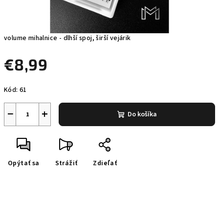
volume mihalnice - dlhší spoj, širší vejárik
€8,99
Jednotková
Kód:
61
cena:
−
+
Do košíka
Opýtať sa
Strážiť
Zdieľať