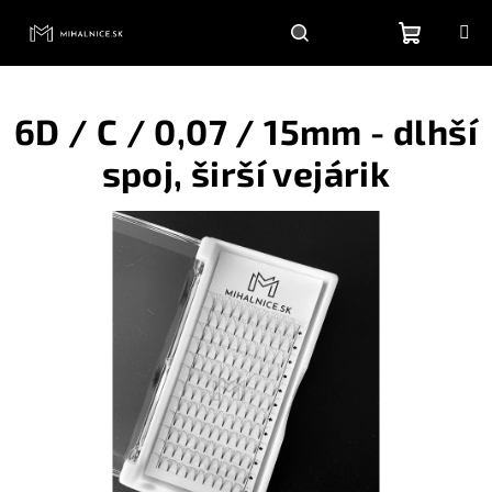
Prejsť
na
obsah
Nákupn
Hľadať
Prihlásenie
6D / C / 0,07 / 15mm - dlhší
košík
spoj, širší vejárik