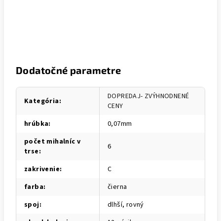
Dodatočné parametre
DOPREDAJ- ZVÝHNODNENÉ
Kategória
:
CENY
hrúbka
:
0,07mm
počet mihalníc v
6
trse
:
zakrivenie
:
C
farba
:
čierna
spoj
:
dlhší, rovný