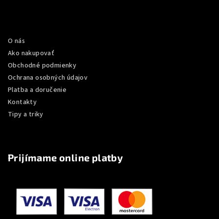
á
p
Informácie pre vás
ä
O nás
t
Ako nakupovať
i
Obchodné podmienky
e
Ochrana osobných údajov
Platba a doručenie
Kontakty
Tipy a triky
Prijímame online platby