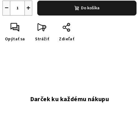
−
+
Do košíka
Opýtať sa
Strážiť
Zdieľať
Darček ku každému nákupu