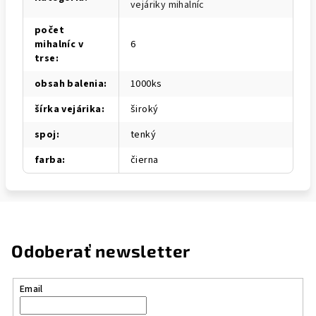
vejáriky mihalníc
počet
mihalníc v
6
trse
:
obsah balenia
:
1000ks
šírka vejárika
:
široký
spoj
:
tenký
farba
:
čierna
Odoberať newsletter
Email