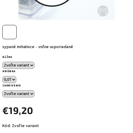
sypané mihalnice - voľne usporiadané
DĹŽKA
HRÚBKA
ZAKRIVENIE
€19,20
Jednotková
Kód:
Zvoľte variant
cena: