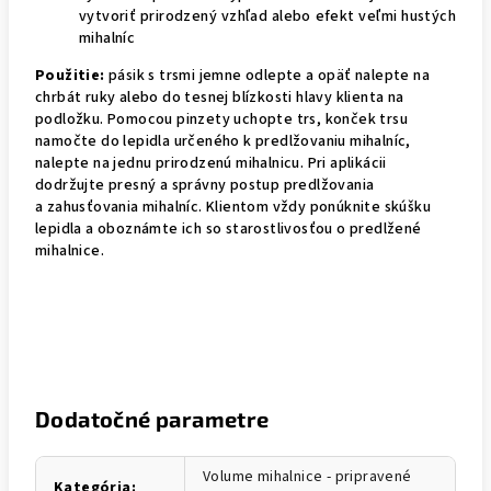
vytvoriť prirodzený vzhľad alebo efekt veľmi hustých
mihalníc
Použitie:
pásik s trsmi jemne odlepte a opäť nalepte na
chrbát ruky alebo do tesnej blízkosti hlavy klienta na
podložku. Pomocou pinzety uchopte trs, konček trsu
namočte do lepidla určeného k predlžovaniu mihalníc,
nalepte na jednu prirodzenú mihalnicu. Pri aplikácii
dodržujte presný a správny postup predlžovania
a zahusťovania mihalníc. Klientom vždy ponúknite skúšku
lepidla a oboznámte ich so starostlivosťou o predlžené
mihalnice.
Dodatočné parametre
Volume mihalnice - pripravené
Kategória
: