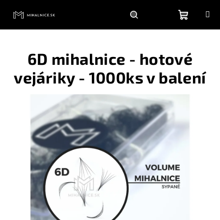
Prejsť
na
obsah
Nákupn
Hľadať
Prihlásenie
6D mihalnice - hotové
košík
vejáriky - 1000ks v balení