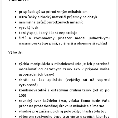
Vlastnosti:
prispôsobujú sa prirodzeným mihalniciam
ultra ľahký a hladký materiál príjemný na dotyk
minimálna záťaž prirodzených mihalníc
vysoký lesk
tenký spoj, ktorý klient nepociťuje
širší a rovnomerný priestor medzi jednotlivými
riasami poskytuje plnší, svižnejší a objemnejší vzhľad
Výhody:
rýchla manipulácia s mihalnicami (nie je ich potrebné
oddeľovať od ostatných trsov ako v prípade voľne
usporiadaných trsov)
skráti sa čas aplikácie (vejáriky sú už vopred
vytvorené)
kombinovateľné s ostatnými druhmi trsov (od 2D po
10D)
rovnaký tvar každého trsu, vďaka čomu bude Vaša
práca na profesionálnej úrovni a mihalnice súmerne
vhodné pre začínajúcich aj pokročilých lash stylistov
výberom správneho typu trsu viete u svojich klientov