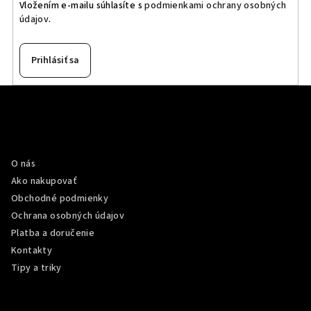
Vložením e-mailu súhlasíte s
podmienkami ochrany osobných
údajov
.
Prihlásiť sa
Z
á
p
Informácie pre vás
ä
O nás
t
Ako nakupovať
i
Obchodné podmienky
e
Ochrana osobných údajov
Platba a doručenie
Kontakty
Tipy a triky