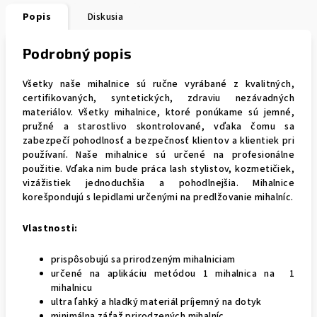
Popis
Diskusia
Podrobný popis
Všetky naše mihalnice sú ručne vyrábané z kvalitných,
certifikovaných, syntetických, zdraviu nezávadných
materiálov. Všetky mihalnice, ktoré ponúkame sú jemné,
pružné a starostlivo skontrolované, vďaka čomu sa
zabezpečí pohodlnosť a bezpečnosť klientov a klientiek pri
používaní. Naše mihalnice sú určené na profesionálne
použitie. Vďaka nim bude práca lash stylistov, kozmetičiek,
vizážistiek jednoduchšia a pohodlnejšia. Mihalnice
korešpondujú s lepidlami určenými na predlžovanie mihalníc.
Vlastnosti:
prispôsobujú sa prirodzeným mihalniciam
určené na aplikáciu metódou 1 mihalnica na 1
mihalnicu
ultra ľahký a hladký materiál príjemný na dotyk
minimálna záťaž prirodzených mihalníc