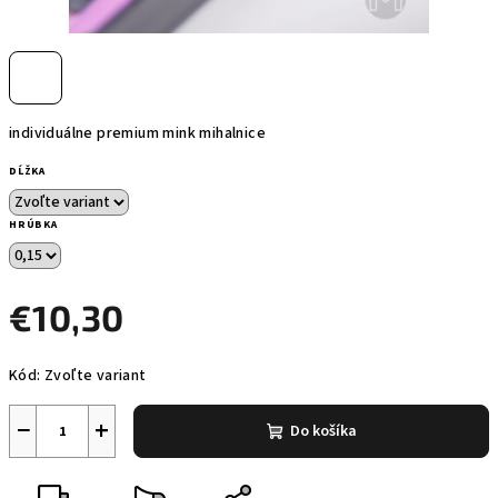
individuálne premium mink mihalnice
DĹŽKA
HRÚBKA
€10,30
Jednotková
Kód:
Zvoľte variant
cena:
−
+
Do košíka