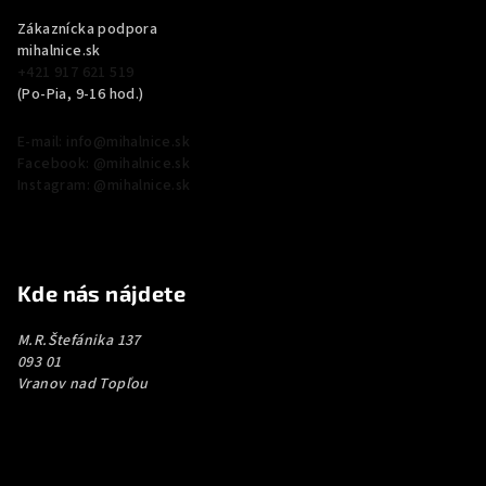
Zákaznícka podpora
mihalnice.sk
+421 917 621 519
(Po-Pia, 9-16 hod.)
E-mail: info@mihalnice.sk
Facebook: @mihalnice.sk
Instagram: @mihalnice.sk
Kde nás nájdete
M.R.Štefánika 137
093 01
Vranov nad Topľou