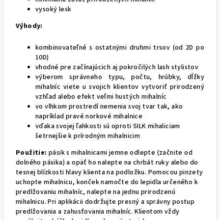
vysoký lesk
Výhody:
kombinovateľné s ostatnými druhmi trsov (od 2D po
10D)
vhodné pre začínajúcich aj pokročilých lash stylistov
výberom správneho typu, počtu, hrúbky, dĺžky
mihalníc viete u svojich klientov vytvoriť prirodzený
vzhľad alebo efekt veľmi hustých mihalníc
vo vlhkom prostredí nemenia svoj tvar tak, ako
napríklad pravé norkové mihalnice
vďaka svojej ľahkosti sú oproti SILK mihaliciam
šetrnejšie k prírodným mihalnicim
Použitie:
pásik s mihalnicami jemne odlepte (začnite od
dolného pásika) a opäť ho nalepte na chrbát ruky alebo do
tesnej blízkosti hlavy klienta na podložku. Pomocou pinzety
uchopte mihalnicu, konček namočte do lepidla určeného k
predlžovaniu mihalníc, nalepte na jednu prirodzenú
mihalnicu. Pri aplikácii dodržujte presný a správny postup
predlžovania a zahusťovania mihalníc. Klientom vždy