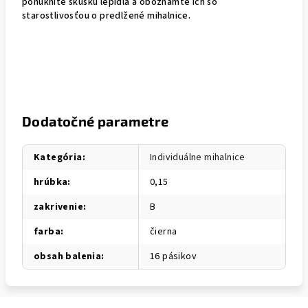
ponúknite skúšku lepidla a oboznámte ich so
starostlivosťou o predlžené mihalnice.
Dodatočné parametre
Kategória
:
Individuálne mihalnice
hrúbka
:
0,15
zakrivenie
:
B
farba
:
čierna
obsah balenia
:
16 pásikov