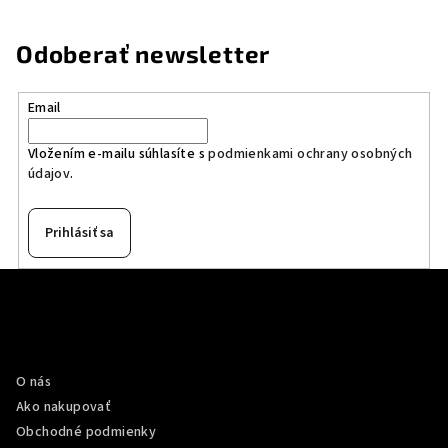
Odoberať newsletter
Email
Vložením e-mailu súhlasíte s
podmienkami ochrany osobných
údajov
.
Prihlásiť sa
Z
á
p
Informácie pre vás
ä
O nás
t
Ako nakupovať
i
Obchodné podmienky