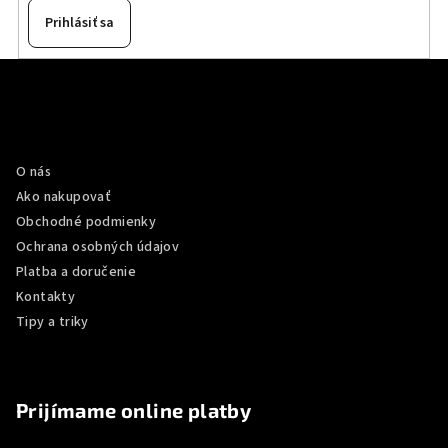
Prihlásiť sa
Z
á
p
Informácie pre vás
ä
O nás
t
Ako nakupovať
i
Obchodné podmienky
e
Ochrana osobných údajov
Platba a doručenie
Kontakty
Tipy a triky
Prijímame online platby