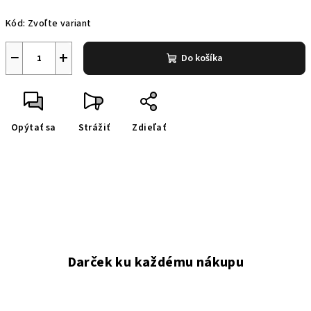
Jednotková
Kód:
Zvoľte variant
cena:
−
+
Do košíka
Opýtať sa
Strážiť
Zdieľať
Darček ku každému nákupu