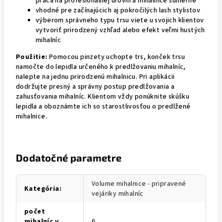
práca na profesionálnej úrovni a mihalnice súmerne
vhodné pre začínajúcich aj pokročilých lash stylistov
výberom správneho typu trsu viete u svojich klientov
vytvoriť prirodzený vzhľad alebo efekt veľmi hustých
mihalníc
Použitie:
Pomocou pinzety uchopte trs, konček trsu
namočte do lepidla určeného k predlžovaniu mihalníc,
nalepte na jednu prirodzenú mihalnicu. Pri aplikácii
dodržujte presný a správny postup predlžovania a
zahusťovania mihalníc. Klientom vždy ponúknite skúšku
lepidla a oboznámte ich so starostlivosťou o predlžené
mihalnice.
Dodatočné parametre
Volume mihalnice - pripravené
Kategória
:
vejáriky mihalníc
počet
mihalníc v
6