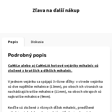
Zľava na ďalší nákup
Popis
Diskusia
Podrobný popis
CaMiLe alebo aj CaMeLiA hotové vejáriky mihalníc sú
zložené z kratších a dlhších mihalníc.
V jednom vejáriku sa spájajú 3 rôzne dĺžky: v strede vejárika
sú dve najdlhšie mihalnice (13mm), po oboch ich stranách sa
nachádzajú kratšie mihalnice (11mm), na oboch okrajoch sú
najkratšie mihalnice (9mm).
Keďže sú zložené z rôznych dĺžok mihalníc, predĺžené