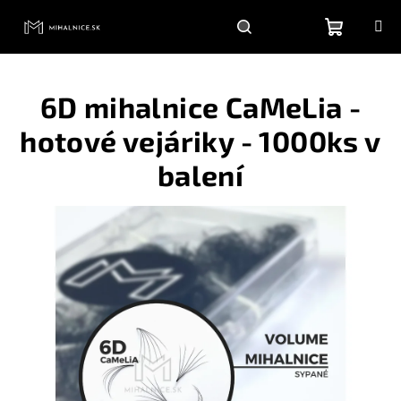
Prejsť
na
obsah
Nákupn
Hľadať
Prihlásenie
6D mihalnice CaMeLia -
košík
hotové vejáriky - 1000ks v
balení