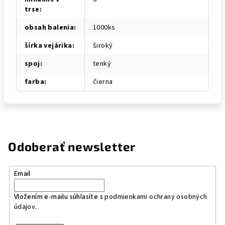
trse
:
obsah balenia
:
1000ks
šírka vejárika
:
široký
spoj
:
tenký
farba
:
čierna
Odoberať newsletter
Email
Vložením e-mailu súhlasíte s
podmienkami ochrany osobných
údajov
.