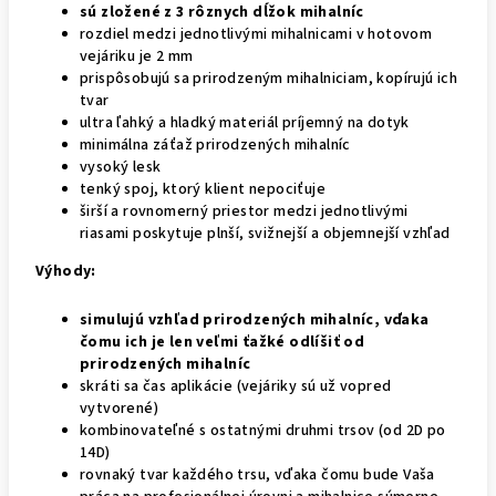
sú zložené z 3 rôznych dĺžok mihalníc
rozdiel medzi jednotlivými mihalnicami v hotovom
vejáriku je 2 mm
prispôsobujú sa prirodzeným mihalniciam, kopírujú ich
tvar
ultra ľahký a hladký materiál príjemný na dotyk
minimálna záťaž prirodzených mihalníc
vysoký lesk
tenký spoj, ktorý klient nepociťuje
širší a rovnomerný priestor medzi jednotlivými
riasami poskytuje plnší, svižnejší a objemnejší vzhľad
Výhody:
simulujú vzhľad prirodzených mihalníc, vďaka
čomu ich je len veľmi ťažké odlíšiť od
prirodzených mihalníc
skráti sa čas aplikácie (vejáriky sú už vopred
vytvorené)
kombinovateľné s ostatnými druhmi trsov (od 2D po
14D)
rovnaký tvar každého trsu, vďaka čomu bude Vaša