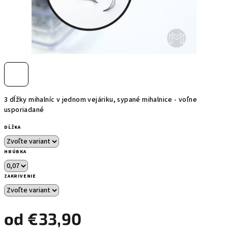
3 dĺžky mihalníc v jednom vejáriku, sypané mihalnice - voľne
usporiadané
DĹŽKA
HRÚBKA
ZAKRIVENIE
od
€33,90