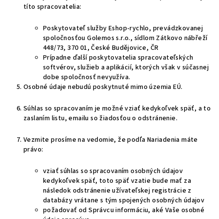
títo spracovatelia:
Poskytovateľ služby Eshop-rychlo, prevádzkovanej
spoločnosťou Golemos s.r.o., sídlom Zátkovo nábřeží
448/73, 370 01, České Budějovice, ČR
Prípadne ďalší poskytovatelia spracovateľských
softvérov, služieb a aplikácií, ktorých však v súčasnej
dobe spoločnosť nevyužíva.
Osobné údaje nebudú poskytnuté mimo územia EÚ.
Súhlas so spracovaním je možné vziať kedykoľvek späť, a to
zaslaním listu, emailu so žiadosťou o odstránenie.
Vezmite prosíme na vedomie, že podľa Nariadenia máte
právo:
vziať súhlas so spracovaním osobných údajov
kedykoľvek späť, toto späť vzatie bude mať za
následok
odstránenie užívateľskej registrácie z
databázy vrátane s tým spojených osobných údajov
požadovať od Správcu informáciu, aké Vaše osobné