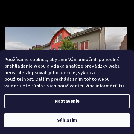
Používame cookies, aby sme Vám umožnili pohodlné
prehliadanie webu a vďaka analýze prevádzky webu
neustále zlepšovali jeho funkcie, výkon a
použiteľnosť. Ďalším prechádzaním tohto webu
vyjadrujete súhlas s ich používaním. Viac informácií
tu
.
Nastavenie
Copyright 2026
Mihalnice.sk
. Všetky práva vyhradené.
Upraviť
nastavenie cookies
Súhlasím
Vytvoril Shoptet