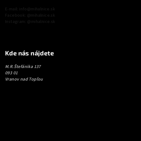
E-mail: info@mihalnice.sk
Facebook: @mihalnice.sk
Instagram: @mihalnice.sk
Kde nás nájdete
M.R.Štefánika 137
093 01
Vranov nad Topľou