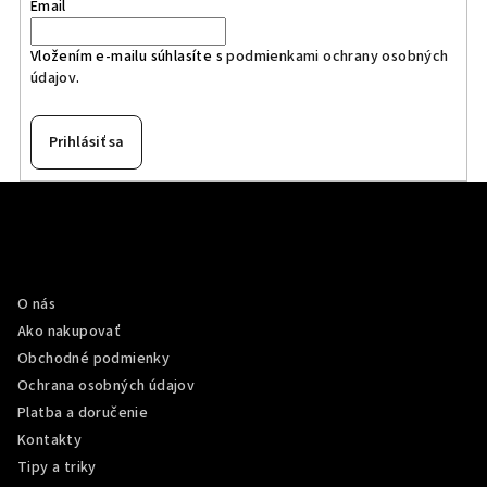
Email
Vložením e-mailu súhlasíte s
podmienkami ochrany osobných
údajov
.
Prihlásiť sa
Z
á
p
Informácie pre vás
ä
O nás
t
Ako nakupovať
i
Obchodné podmienky
e
Ochrana osobných údajov
Platba a doručenie
Kontakty
Tipy a triky