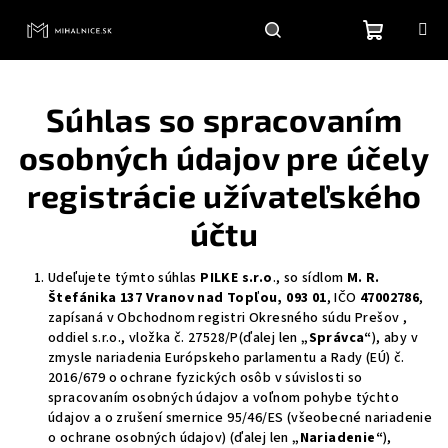
Prejsť
na
obsah
Nákupn
Hľadať
Prihlásenie
Súhlas so spracovaním
košík
osobných údajov pre účely
registrácie užívateľského
účtu
Udeľujete týmto súhlas
PILKE s.r.o
., so sídlom
M. R.
Štefánika 137 Vranov nad Topľou, 093 01
, IČO
47002786
,
zapísaná v Obchodnom registri Okresného súdu Prešov ,
oddiel s.r.o., vložka č.
27528/P
(ďalej len
„Správca“
), aby v
zmysle nariadenia Európskeho parlamentu a Rady (EÚ) č.
2016/679 o ochrane fyzických osôb v súvislosti so
spracovaním osobných údajov a voľnom pohybe týchto
údajov a o zrušení smernice 95/46/ES (všeobecné nariadenie
o ochrane osobných údajov) (ďalej len
„Nariadenie“
),