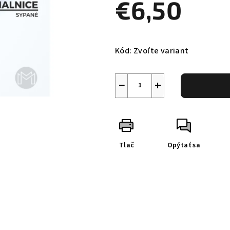
€6,50
Jednotková
cena:
Kód:
Zvoľte variant
−
+
Tlač
Opýtať sa