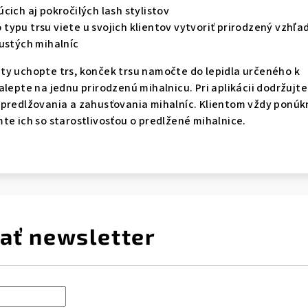
cich aj pokročilých lash stylistov
ypu trsu viete u svojich klientov vytvoriť prirodzený vzhľa
hustých mihalníc
y uchopte trs, konček trsu namočte do lepidla určeného k
alepte na jednu prirodzenú mihalnicu. Pri aplikácii dodržujte
 predlžovania a zahusťovania mihalníc. Klientom vždy ponúk
te ich so starostlivosťou o predlžené mihalnice.
ať newsletter