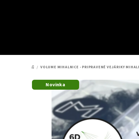
Prejsť
na
obsah
/
VOLUME MIHALNICE - PRIPRAVENÉ VEJÁRIKY MIHAL
DOMOV
Novinka