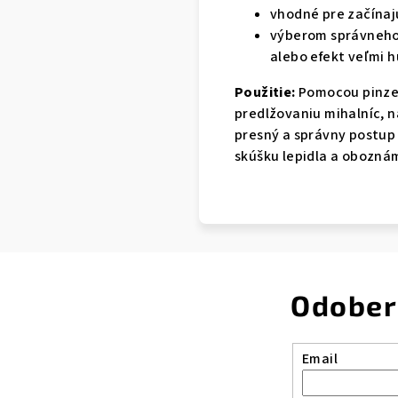
vhodné pre začínajú
výberom správneho t
alebo efekt veľmi 
Použitie:
Pomocou pinzet
predlžovaniu mihalníc, n
presný a správny postup
skúšku lepidla a oboznám
Odober
Email