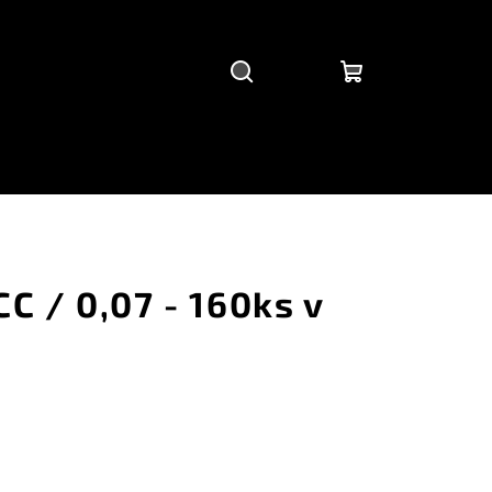
Hľadať
Prihlásenie
Nákupný
košík
C / 0,07 - 160ks v