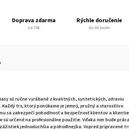
Doprava zdarma
Rýchle doručenie
od 70€
do 48 hodín
a
iasy sú ručne vyrábané z kvalitných, syntetických, zdraviu
Každý trs, ktorý ponúkame je jemný, pružný a starostlivo
u sa zabezpečí pohodlnosť a bezpečnosť klientov a klientie
e sú určené na profesionálne použitie. Vďaka nim bude práca
vizážistiek jednoduchšia a pohodlnejšia. Vopred pripravené tr