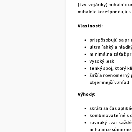
(tzv. vejáriky) mihalníc 
mihalníc korešpondujú s 
Vlastnosti:
prispôsobujú sa pri
ultra ľahký a hladk
minimálna záťaž pr
vysoký lesk
tenký spoj, ktorý k
širší a rovnomerný 
objemnejší vzhľad
Výhody:
skráti sa čas aplik
kombinovateľné s o
rovnaký tvar každé
mihalnice súmerne