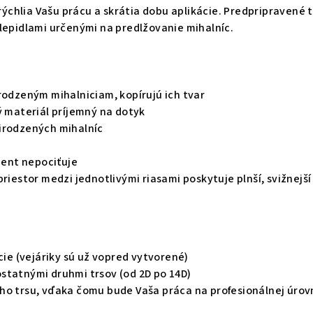
urýchlia Vašu prácu a skrátia dobu aplikácie. Predpripravené 
lepidlami určenými na predlžovanie mihalníc.
rodzeným mihalniciam, kopírujú ich tvar
ý materiál príjemný na dotyk
irodzených mihalníc
lient nepociťuje
priestor medzi jednotlivými riasami poskytuje plnší, svižnejší
ácie (vejáriky sú už vopred vytvorené)
statnými druhmi trsov (od 2D po 14D)
ho trsu, vďaka čomu bude Vaša práca na profesionálnej úrovn