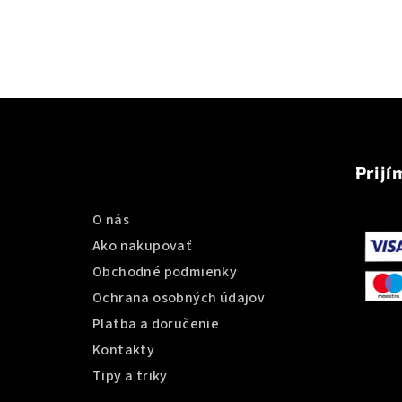
Z
á
Informácie pre vás
Prijí
p
ä
O nás
t
Ako nakupovať
Obchodné podmienky
i
Ochrana osobných údajov
e
Platba a doručenie
Kontakty
Tipy a triky