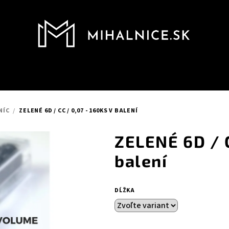
NÍC
/
ZELENÉ 6D / CC / 0,07 - 160KS V BALENÍ
ZELENÉ 6D / C
balení
DĹŽKA