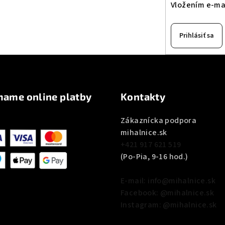
Vložením e-mai
Prihlásiť sa
mame online platby
Kontakty
Zákaznícka podpora
mihalnice.sk
+421 917 621 519
(Po-Pia, 9-16 hod.)
E-mail: info@mihalnice.sk
Facebook: @mihalnice.sk
Instagram: @mihalnice.sk