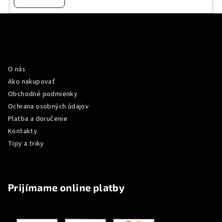
Z
á
p
Informácie pre vás
ä
O nás
t
Ako nakupovať
i
Obchodné podmienky
e
Ochrana osobných údajov
Platba a doručenie
Kontakty
Tipy a triky
Prijímame online platby