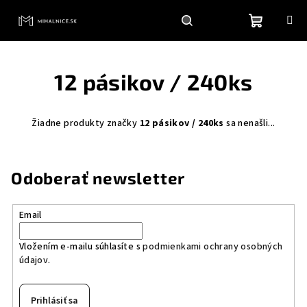
Prejsť
na
obsah
Nákupn
Hľadať
Prihlásenie
12 pásikov / 240ks
košík
Žiadne produkty značky
12 pásikov / 240ks
sa nenašli...
Odoberať newsletter
Email
Vložením e-mailu súhlasíte s
podmienkami ochrany osobných
údajov
.
Prihlásiť sa