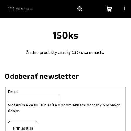
Prejsť
na
obsah
Nákupn
Hľadať
Prihlásenie
150ks
košík
Žiadne produkty značky
150ks
sa nenašli...
Odoberať newsletter
Email
Vložením e-mailu súhlasíte s
podmienkami ochrany osobných
údajov
.
Prihlásiť sa