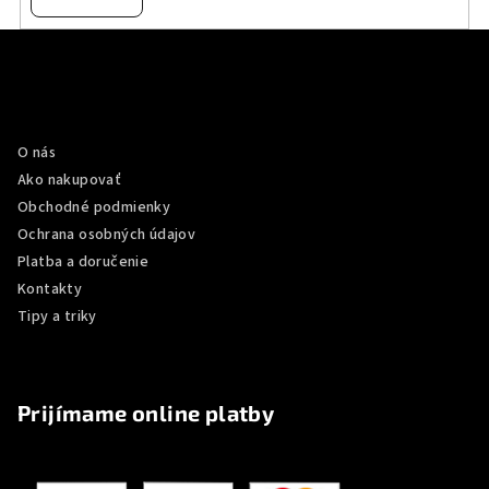
Z
á
p
Informácie pre vás
ä
O nás
t
Ako nakupovať
i
Obchodné podmienky
e
Ochrana osobných údajov
Platba a doručenie
Kontakty
Tipy a triky
Prijímame online platby