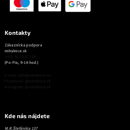
Kontakty
Zákaznícka podpora
mihalnice.sk
+421 917 621 519
(Po-Pia, 9-16 hod.)
E-mail: info@mihalnice.sk
Facebook: @mihalnice.sk
Instagram: @mihalnice.sk
Kde nás nájdete
M.R.Štefánika 137