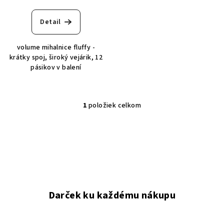
u
k
Detail
t
o
volume mihalnice fluffy -
v
krátky spoj, široký vejárik, 12
pásikov v balení
1
položiek celkom
O
v
l
á
d
a
c
i
Darček ku každému nákupu
e
p