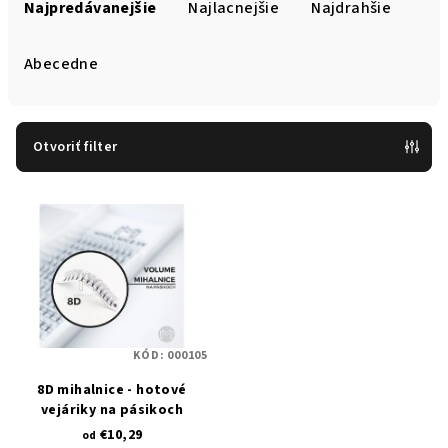
a
Najpredávanejšie
Najlacnejšie
Najdrahšie
d
e
Abecedne
n
i
e
Otvoriť filter
p
V
r
ý
o
p
d
i
u
s
k
p
t
KÓD:
000105
r
o
8D mihalnice - hotové
o
v
vejáriky na pásikoch
d
€10,29
od