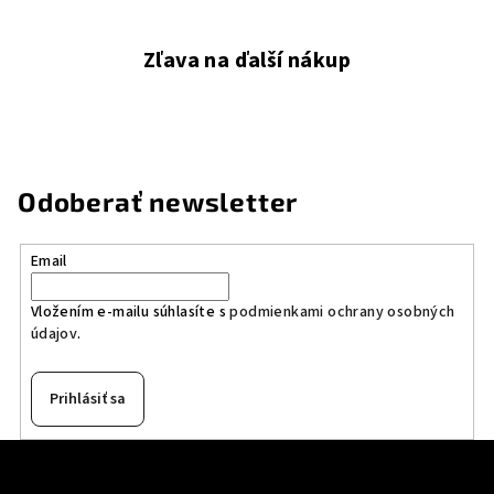
Zľava na ďalší nákup
Odoberať newsletter
Email
Vložením e-mailu súhlasíte s
podmienkami ochrany osobných
údajov
.
Prihlásiť sa
Z
á