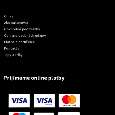
p
Informácie pre vás
ä
O nás
t
Ako nakupovať
i
Obchodné podmienky
e
Ochrana osobných údajov
Platba a doručenie
Kontakty
Tipy a triky
Prijímame online platby