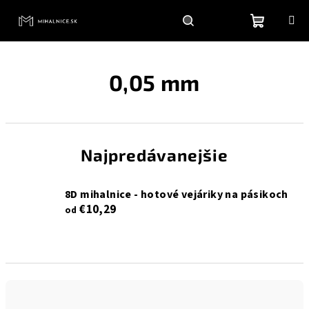
Prejsť
na
obsah
Nákupn
Hľadať
Prihlásenie
0,05 mm
košík
Najpredávanejšie
8D mihalnice - hotové vejáriky na pásikoch
€10,29
od
R