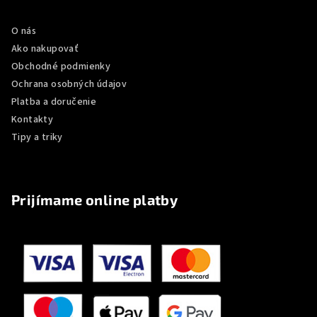
ä
O nás
t
Ako nakupovať
i
Obchodné podmienky
e
Ochrana osobných údajov
Platba a doručenie
Kontakty
Tipy a triky
Prijímame online platby