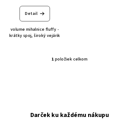
u
k
Detail
t
o
volume mihalnice fluffy -
v
krátky spoj, široký vejárik
1
položiek celkom
O
v
l
á
d
a
c
i
Darček ku každému nákupu
e
p
r