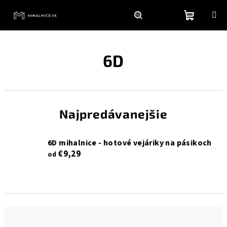
Prejsť
na
obsah
Nákupn
Hľadať
Prihlásenie
6D
košík
Najpredávanejšie
6D mihalnice - hotové vejáriky na pásikoch
€9,29
od
R