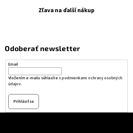
Zľava na ďalší nákup
Odoberať newsletter
Email
Vložením e-mailu súhlasíte s
podmienkami ochrany osobných
údajov
.
Prihlásiť sa
Z
á
p
Informácie pre vás