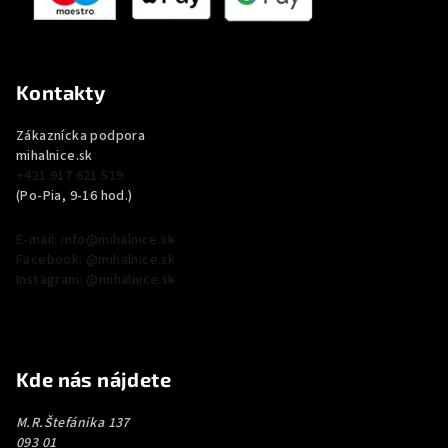
Kontakty
Zákaznícka podpora
mihalnice.sk
+421 917 621 519
(Po-Pia, 9-16 hod.)
E-mail: info@mihalnice.sk
Facebook: @mihalnice.sk
Instagram: @mihalnice.sk
Kde nás nájdete
M.R.Štefánika 137
093 01