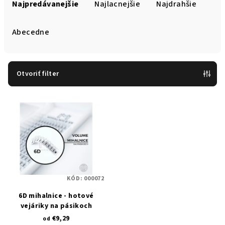
a
Najpredávanejšie
Najlacnejšie
Najdrahšie
d
e
Abecedne
n
i
e
Otvoriť filter
p
V
r
ý
o
p
d
i
u
s
k
p
t
KÓD:
000072
r
o
6D mihalnice - hotové
o
v
vejáriky na pásikoch
d
€9,29
od