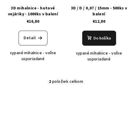
r
o
3D mihalnice - hotové
3D / D / 0,07 / 15mm - 500ks v
o
v
vejáriky - 1000ks v balení
balení
d
€16,80
€12,80
u
k
Detail
Do košíka
t
o
sypané mihalnice - voľne
sypané mihalnice - voľne
v
usporiadané
usporiadané
2
položiek celkom
O
v
l
á
d
a
c
i