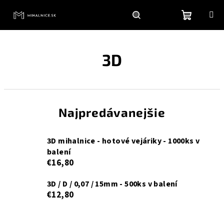
Prejsť
na
obsah
Nákupn
Hľadať
Prihlásenie
3D
košík
Najpredávanejšie
3D mihalnice - hotové vejáriky - 1000ks v
balení
€16,80
3D / D / 0,07 / 15mm - 500ks v balení
€12,80