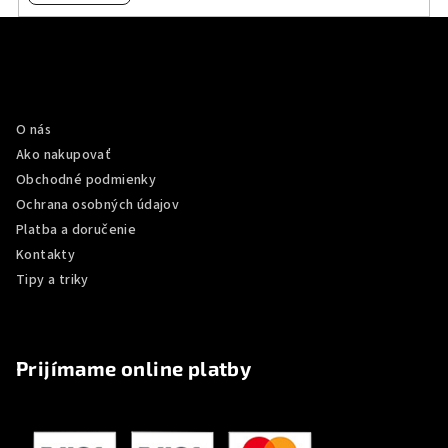
Z
á
p
Informácie pre vás
ä
O nás
t
Ako nakupovať
i
Obchodné podmienky
e
Ochrana osobných údajov
Platba a doručenie
Kontakty
Tipy a triky
Prijímame online platby