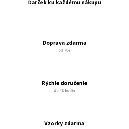
Darček ku každému nákupu
e
p
r
v
k
y
Doprava zdarma
v
od 70€
ý
p
i
s
u
Rýchle doručenie
do 48 hodín
Vzorky zdarma