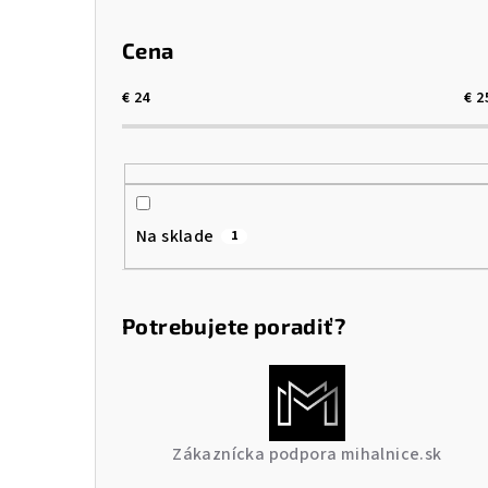
Cena
€
24
€
2
Na sklade
1
Potrebujete poradiť?
Zákaznícka podpora mihalnice.sk