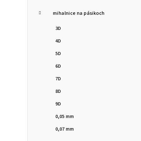
p
mihalnice na pásikoch
a
n
3D
e
4D
l
5D
6D
7D
8D
9D
0,05 mm
0,07 mm