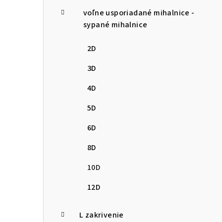
voľne usporiadané mihalnice -
sypané mihalnice
2D
3D
4D
5D
6D
8D
10D
12D
L zakrivenie