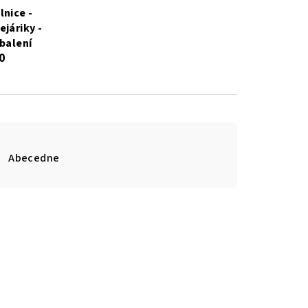
lnice -
ejáriky -
 balení
0
Abecedne