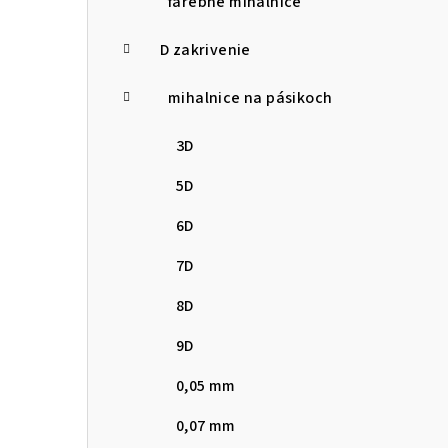
farebné mihalnice
D zakrivenie
mihalnice na pásikoch
3D
5D
6D
7D
8D
9D
0,05 mm
0,07 mm