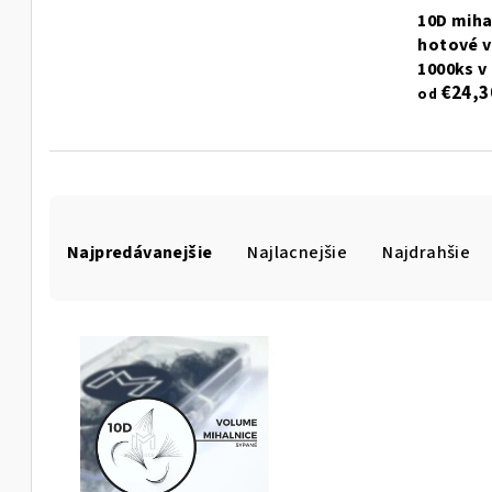
10D miha
hotové v
1000ks v
€24,3
od
R
Najpredávanejšie
Najlacnejšie
Najdrahšie
a
d
V
e
ý
n
p
i
i
e