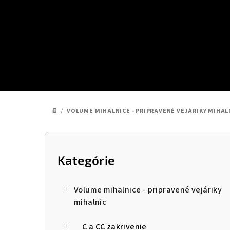
Prejsť
na
obsah
/
VOLUME MIHALNICE - PRIPRAVENÉ VEJÁRIKY MIHAL
DOMOV
B
o
Kategórie
Preskočiť
kategórie
č
Volume mihalnice - pripravené vejáriky
n
mihalníc
ý
C a CC zakrivenie