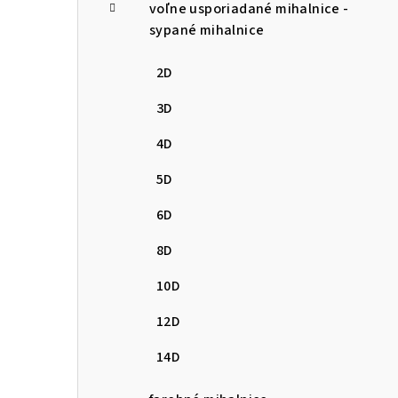
voľne usporiadané mihalnice -
sypané mihalnice
2D
3D
4D
5D
6D
8D
10D
12D
14D