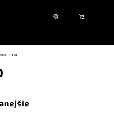
Hľadať
Prihlásenie
Nákupný
košík
NICE
/
10D
D
anejšie