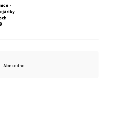
nice -
ejáriky
och
9
Abecedne