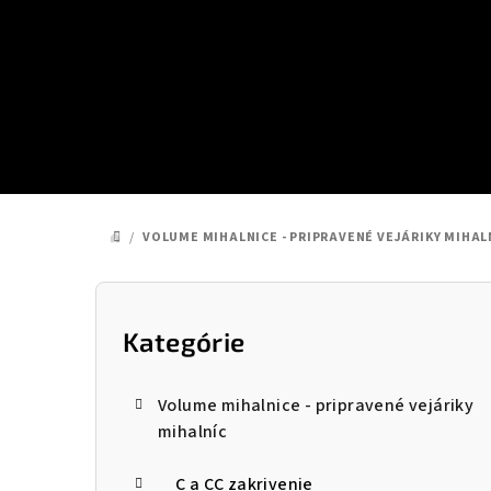
Prejsť
na
obsah
/
VOLUME MIHALNICE - PRIPRAVENÉ VEJÁRIKY MIHAL
DOMOV
B
o
Kategórie
Preskočiť
kategórie
č
Volume mihalnice - pripravené vejáriky
n
mihalníc
ý
C a CC zakrivenie