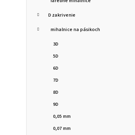
farebné mihalnice
D zakrivenie
mihalnice na pásikoch
3D
5D
6D
7D
8D
9D
0,05 mm
0,07 mm