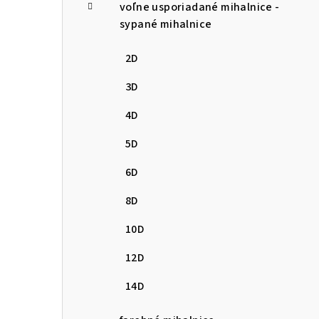
voľne usporiadané mihalnice -
sypané mihalnice
2D
3D
4D
5D
6D
8D
10D
12D
14D