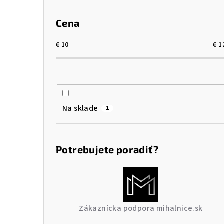
Cena
€
10
€
1
Na sklade
1
Potrebujete poradiť?
Zákaznícka podpora mihalnice.sk