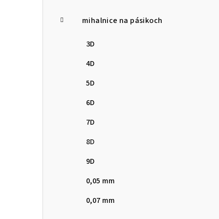
p
mihalnice na pásikoch
a
n
3D
e
4D
l
5D
6D
7D
8D
9D
0,05 mm
0,07 mm