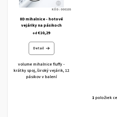
s
p
KÓD:
000105
p
r
8D mihalnice - hotové
r
o
vejáriky na pásikoch
o
€10,29
d
od
d
u
Detail
u
k
k
t
volume mihalnice fluffy -
t
krátky spoj, široký vejárik, 12
o
pásikov v balení
o
v
v
1
položiek c
O
v
l