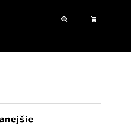
Hľadať
Prihlásenie
Nákupný
košík
D
anejšie