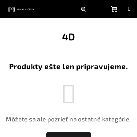
Prejsť
na
obsah
Nákupn
Hľadať
Prihlásenie
4D
košík
Produkty ešte len pripravujeme.
Môžete sa ale pozrieť na ostatné kategórie.