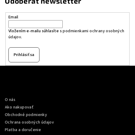
Odoberať newsletter
Email
Vložením e-mailu súhlasíte s
podmienkami ochrany osobných
údajov
.
Prihlásiť sa
Z
á
p
Informácie pre vás
ä
O nás
t
Ako nakupovať
i
Obchodné podmienky
e
Ochrana osobných údajov
Platba a doručenie