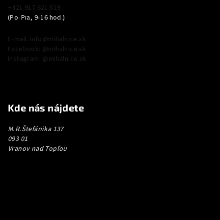
+421 917 621 519
(Po-Pia, 9-16 hod.)
E-mail: info@mihalnice.sk
Facebook: @mihalnice.sk
Instagram: @mihalnice.sk
Kde nás nájdete
M.R.Štefánika 137
093 01
Vranov nad Topľou